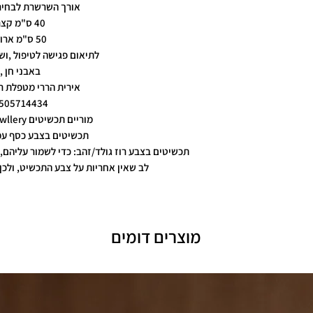
אורך השרשרת לבחיר
40 ס"מ קצר
50 ס"מ ארוך
לתיאום פגישה לטיפול ,ו
באבני חן ,
אירית הררי מטפלת ר
505714434
מוריים תכשיטים moriyam jewllery
תכשיטים בצבע כסף עמ
תכשיטים בצבע רוז גולד/זהב: כדי לשמור עליהם, 
לב שאין אחריות על צבע התכשיט, ולכן 
מוצרים דומים