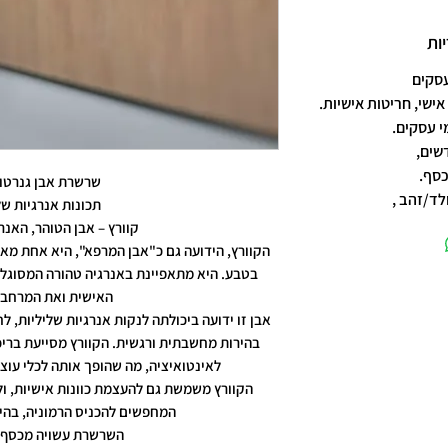
ות
אישי, חריטות אישיות.
שים,
כסף.
שרשרת אבן גנרטור
לד/זהב ,
תכונות אנרגיות של
קוורץ – אבן הטוהר, האנר
הקוורץ, הידועה גם כ"אבן המרפא", היא אחת מאב
בטבע. היא מתאפיינת באנרגיה טהורה המסוגלת
האישית ואת המרחב 
אבן זו ידועה ביכולתה לנקות אנרגיות שליליות, 
בהירות מחשבתית ורגשית. הקוורץ מסייעת בריכ
לאינטואיציה, מה שהופך אותה לכלי עוצמ
הקוורץ משמשת גם להעצמת כוונות אישיות, ו
המחפשים להכניס הרמוניה, בהירו
השרשרת עשויה מכסף אמי