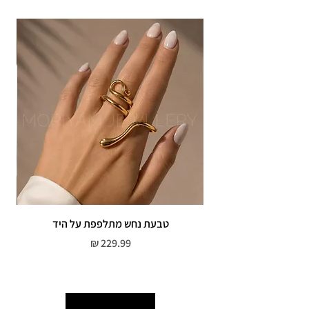
אחריות: לשלושה חודשים,
שיבוץ אבנים ,וצבע כסף.
אין אחריות על צבע רוזגולד/זהב ,
טבעת נחש מתלפפת על היד
צמי
מחיר