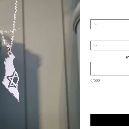
מחיר
)
0/500