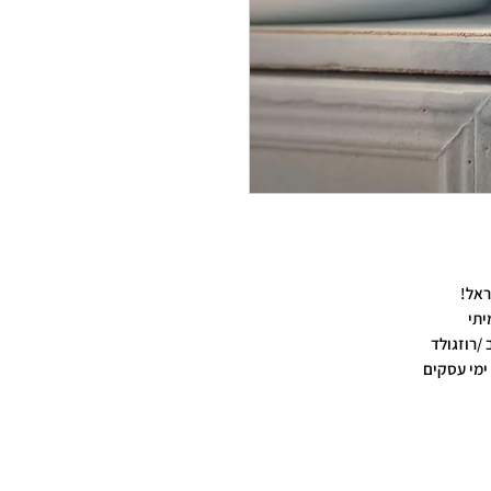
אל!
יתי
/רוזגולד