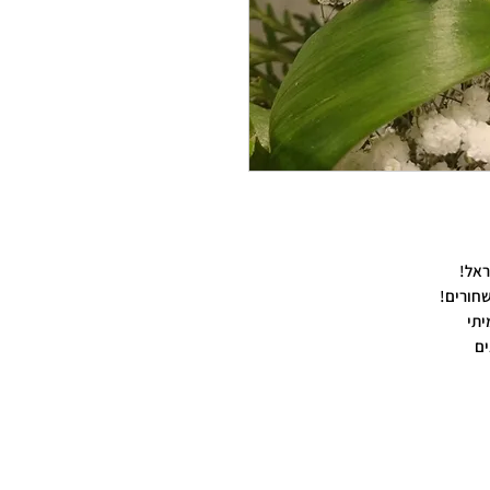
אל!
שחורים!
יתי
ים