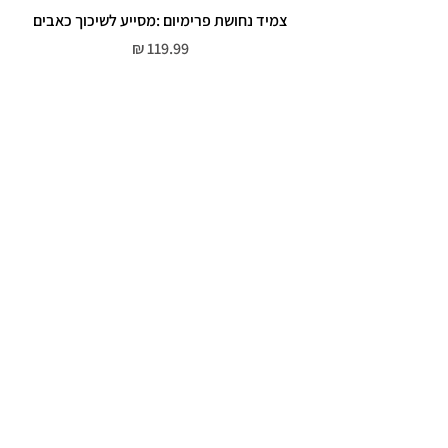
צמיד נחושת פרימיום :מסייע לשיכוך כאבים
מחיר
שירות לקוחות
052-559-7176
moriyaharari@gmail.com
מדריך מידות
מדיניות פרטיות