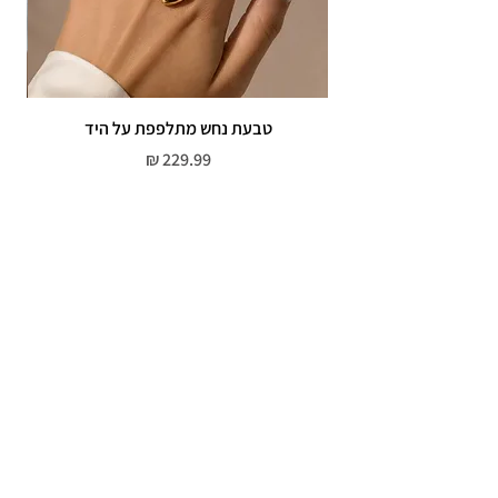
טבעת נחש מתלפפת על היד
צמי
מחיר
שירות לקוחות
052-559-7176
moriyaharari@gmail.com