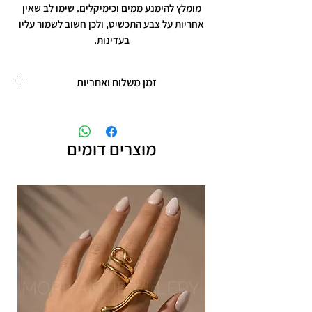
מומלץ להימנע ממים וכימיקלים. שימו לב שאין
אחריות על צבע התכשיט, ולכן חשוב לשמור עליו
בעדינות.
זמן משלוח ואחריות
זמן משלוח עד 5 ימי עסקים
תכשיטים בציפוי רוזגולד/זהב ,עיצוב אישי,
חריטות אישיות.
מוצרים דומים
תוספת זמן הכנה של 4 ימי עסקים.
אחריות: לשלושה חודשים,
שיבוץ אבנים ,וצבע כסף.
אין אחריות על צבע רוזגולד/זהב ,