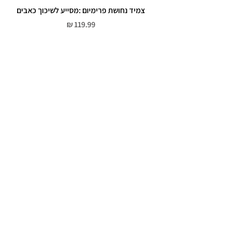
צמיד נחושת פרימיום :מסייע לשיכוך כאבים
מחיר
שירות לקוחות
052-559-7176
moriyaharari@gmail.com
מדריך מידות
מדיניות פרטיות