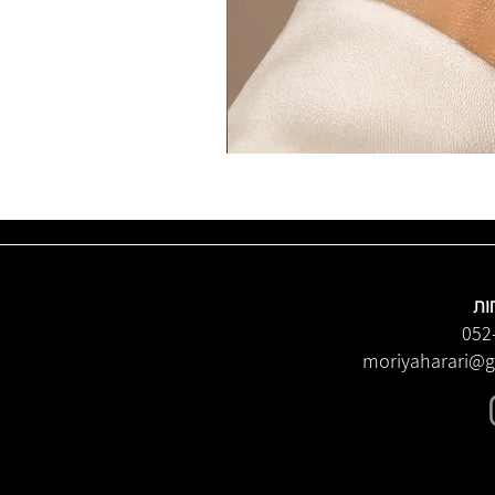
ות
052
moriyaharari@