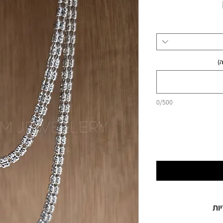
מחיר
)
0/500
ות