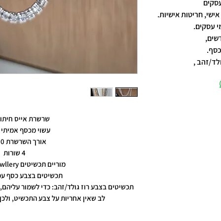
אישי, חריטות אישיות.
שים,
כסף.
לד/זהב ,
שרשרת אייס חיתוך
עשוי מכסף אמיתי 
אורך השרשרת 70 ס"מ
4 שורות
מוריים תכשיטים moriyam jewllery
תכשיטים בצבע כסף עמ
תכשיטים בצבע רוז גולד/זהב: כדי לשמור עליהם, 
לב שאין אחריות על צבע התכשיט, ולכן 