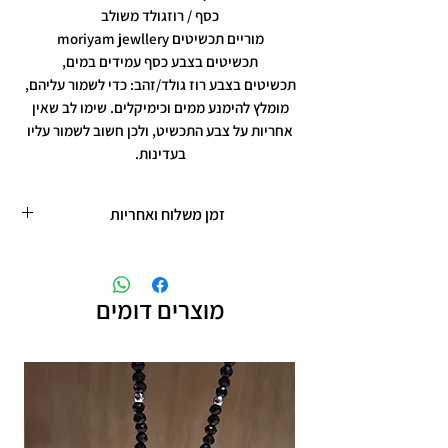
כסף / רוזגולד משולב
מוריים תכשיטים moriyam jewllery
תכשיטים בצבע כסף עמידים במים,
תכשיטים בצבע רוז גולד/זהב: כדי לשמור עליהם,
מומלץ להימנע ממים וכימיקלים. שימו לב שאין
אחריות על צבע התכשיט, ולכן חשוב לשמור עליו
בעדינות.
זמן משלוח ואחריות
זמן משלוח עד 5 ימי עסקים
תכשיטים בציפוי רוזגולד/זהב ,עיצוב אישי,
חריטות אישיות.
מוצרים דומים
תוספת זמן הכנה של 4 ימי עסקים.
אחריות: לשלושה חודשים,
שיבוץ אבנים ,וצבע כסף.
אין אחריות על צבע רוזגולד/זהב ,