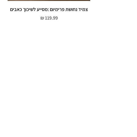
צמיד נחושת פרימיום :מסייע לשיכוך כאבים
מחיר
שירות לקוחות
052-559-7176
moriyaharari@gmail.com
מדריך מידות
מדיניות פרטיות