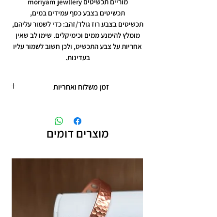
מוריים תכשיטים moriyam jewllery
תכשיטים בצבע כסף עמידים במים,
תכשיטים בצבע רוז גולד/זהב: כדי לשמור עליהם,
מומלץ להימנע ממים וכימיקלים. שימו לב שאין
אחריות על צבע התכשיט, ולכן חשוב לשמור עליו
בעדינות.
זמן משלוח ואחריות
זמן משלוח עד 5 ימי עסקים
תכשיטים בציפוי רוזגולד/זהב ,עיצוב אישי,
חריטות אישיות.
מוצרים דומים
תוספת זמן הכנה של 4 ימי עסקים.
אחריות: לשלושה חודשים,
שיבוץ אבנים ,וצבע כסף.
אין אחריות על צבע רוזגולד/זהב ,