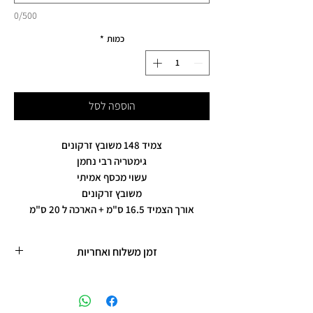
0/500
כמות
*
הוספה לסל
צמיד 148 משובץ זרקונים
גימטריה רבי נחמן
עשוי מכסף אמיתי
משובץ זרקונים
אורך הצמיד 16.5 ס"מ + הארכה ל 20 ס"מ
זמן משלוח ואחריות
זמן משלוח עד 5 ימי עסקים
תכשיטים בציפוי רוזגולד/זהב ,עיצוב אישי,
חריטות אישיות.