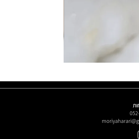
ות
052
moriyaharari@