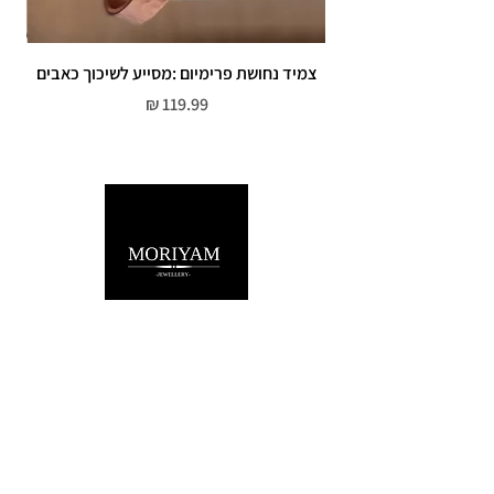
צמיד נחושת פרימיום :מסייע לשיכוך כאבים
מחיר
שירות לקוחות
052-559-7176
moriyaharari@gmail.com
מדריך מידות