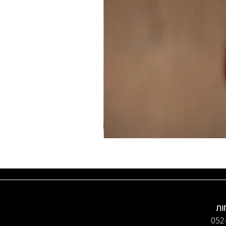
ות
052