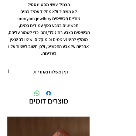
הצמיד עשוי מסטיינסטיל
לא משחיר ולא מחליד עמיד במים
מוריים תכשיטים moriyam jewllery
תכשיטים בצבע כסף עמידים במים,
תכשיטים בצבע רוז גולד/זהב: כדי לשמור עליהם,
מומלץ להימנע ממים וכימיקלים. שימו לב שאין
אחריות על צבע התכשיט, ולכן חשוב לשמור עליו
בעדינות.
זמן משלוח ואחריות
זמן משלוח עד 5 ימי עסקים
תכשיטים בציפוי רוזגולד/זהב ,עיצוב אישי,
חריטות אישיות.
מוצרים דומים
תוספת זמן הכנה של 4 ימי עסקים.
אחריות: לשלושה חודשים,
שיבוץ אבנים ,וצבע כסף.
אין אחריות על צבע רוזגולד/זהב ,