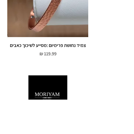
צמיד נחושת פרימיום :מסייע לשיכוך כאבים
מחיר
שירות לקוחות
052-559-7176
moriyaharari@gmail.com