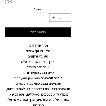
0/500
כמות
*
הוספה לסל
צמיד פרח זרקון
עשוי מכסף אמיתי
משובץ זרקונים
אורך הצמיד 16 וחצי ס"מ
+ שרשרת הארכה
קיים בצבע כסף/רוזגולד
מוריים תכשיטים moriyam jewllery
תכשיטים בצבע כסף עמידים במים,
תכשיטים בצבע רוז גולד/זהב: כדי לשמור עליהם,
מומלץ להימנע ממים וכימיקלים. שימו לב שאין
אחריות על צבע התכשיט, ולכן חשוב לשמור עליו
בעדינות.