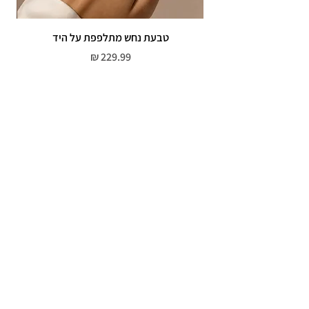
טבעת נחש מתלפפת על היד
צמי
מחיר
שירות לקוחות
052-559-7176
moriyaharari@gmail.com
מדריך מידות