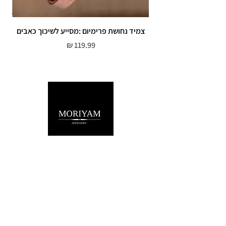
צמיד נחושת פרימיום :מסייע לשיכוך כאבים
מחיר
שירות לקוחות
052-559-7176
moriyaharari@gmail.com
מדריך מידות