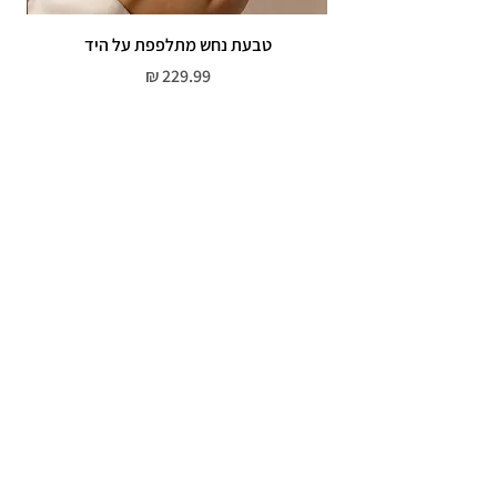
טבעת נחש מתלפפת על היד
צמי
מחיר
שירות לקוחות
052-559-7176
moriyaharari@gmail.com
מדריך מידות