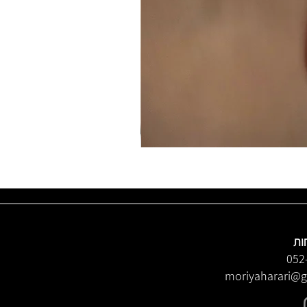
ות
052
moriyaharari@