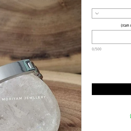
 חובה)
0/500