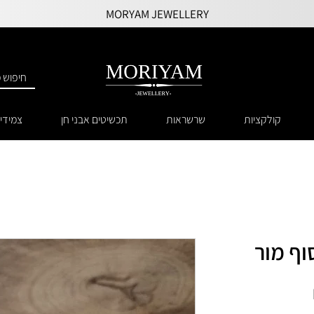
MORYAM JEWELLERY
קולקציות
שרשראות
תכשיטים אבני חן
צמידי
ף מור
מחיר