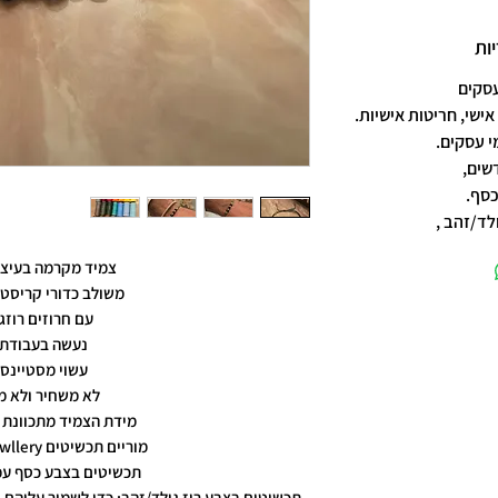
ות
אישי, חריטות אישיות.
שים,
כסף.
לד/זהב ,
צמיד מקרמה בעיצו
משולב כדורי קריסט
עם חרוזים רוזג
נעשה בעבודת 
עשוי מסטיינס
לא משחיר ולא מ
מידת הצמיד מתכוונת 
מוריים תכשיטים moriyam jewllery
תכשיטים בצבע כסף עמ
תכשיטים בצבע רוז גולד/זהב: כדי לשמור עליהם, 