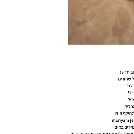
ב חדש!
ל שחורים
ולד!
יד!
טיל
חליד
להיקף היד!
ידים במים,
מומלץ להימנע ממים וכימיקלים. שימו