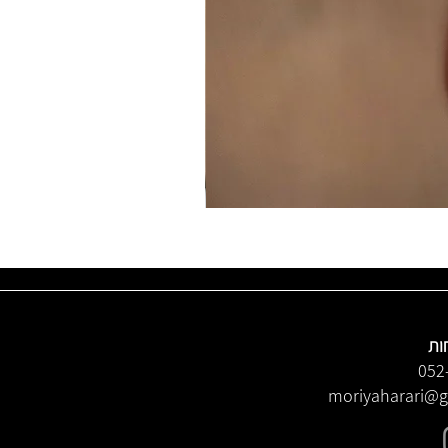
ות
052
moriyaharari@