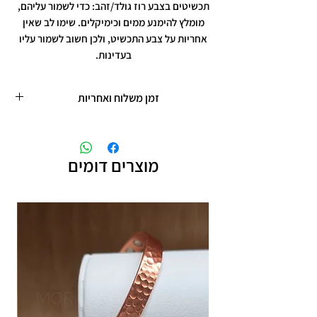
תכשיטים בצבע רוז גולד/זהב: כדי לשמור עליהם,
מומלץ להימנע ממים וכימיקלים. שימו לב שאין
אחריות על צבע התכשיט, ולכן חשוב לשמור עליו
בעדינות.
זמן משלוח ואחריות
זמן משלוח עד 5 ימי עסקים
תכשיטים בציפוי רוזגולד/זהב ,עיצוב אישי,
חריטות אישיות.
מוצרים דומים
תוספת זמן הכנה של 4 ימי עסקים.
אחריות: לשלושה חודשים,
שיבוץ אבנים ,וצבע כסף.
אין אחריות על צבע רוזגולד/זהב ,