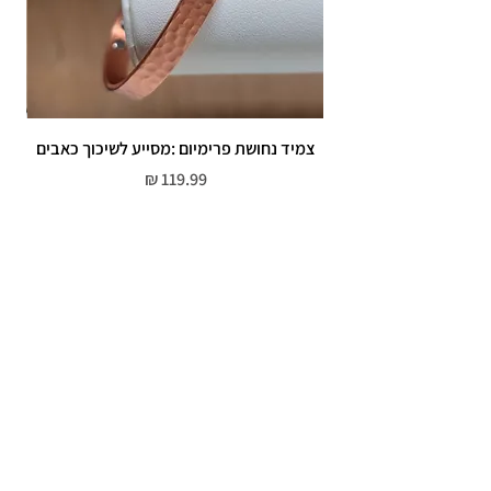
צמיד נחושת פרימיום :מסייע לשיכוך כאבים
מחיר
שירות לקוחות
052-559-7176
moriyaharari@gmail.com