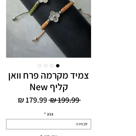
צמיד מקרמה פרח וואן
קליף New
מחיר
מחיר
 ‏199.99 ‏₪ 
רגיל
מבצע
צבע
*