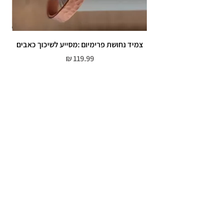
צמיד נחושת פרימיום :מסייע לשיכוך כאבים
מחיר
שירות לקוחות
052-559-7176
moriyaharari@gmail.com