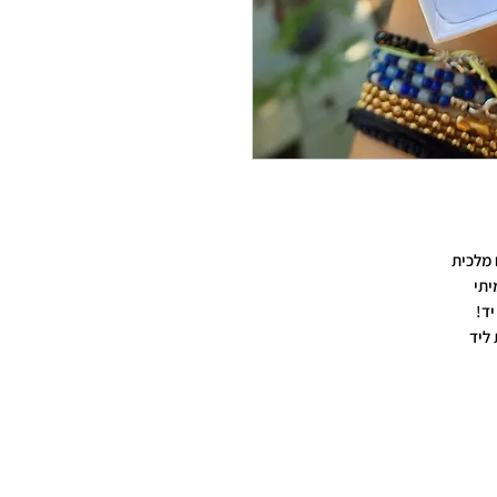
מלכית
יתי
יד!
ליד