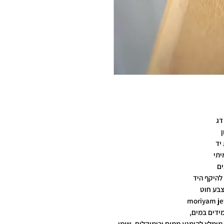
דג
ן
יד
יתי
ים
להיקף היד
צבע חוט
ידים במים,
מומלץ להימנע ממים וכימיקלים. שימו