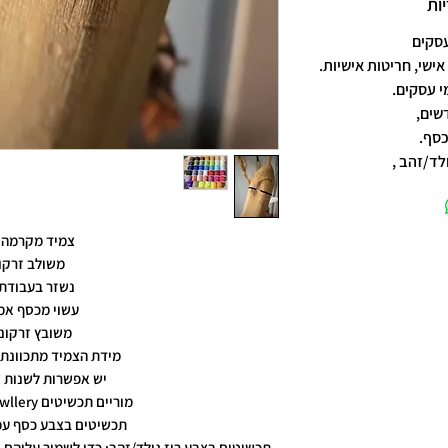
ות
אישי, חריטות אישיות.
שים,
כסף.
לד/זהב ,
צמיד מקרמה 
משולב זרקו
נשזר בעבודת 
עשוי מכסף אמ
משובץ זרקונ
מידת הצמיד מתכוונת 
יש אפשרות לשנות 
מוריים תכשיטים moriyam jewllery
תכשיטים בצבע כסף עמ
תכשיטים בצבע רוז גולד/זהב: כדי לשמור עליהם, 