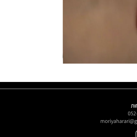
ות
052
moriyaharari@