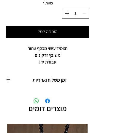
כמות
*
הוספה לסל
הצמיד עשוי מכסף טהור
משובץ זרקונים
עבודת יד!
זמן משלוח ואחריות
זמן משלוח עד 5 ימי עסקים
תכשיטים בציפוי רוזגולד/זהב ,עיצוב אישי,
חריטות אישיות.
מוצרים דומים
תוספת זמן הכנה של 4 ימי עסקים.
אחריות: לשלושה חודשים,
שיבוץ אבנים ,וצבע כסף.