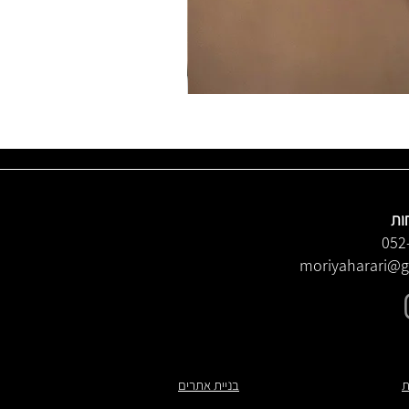
ות
052
moriyaharari@
ת
בניית אתרים