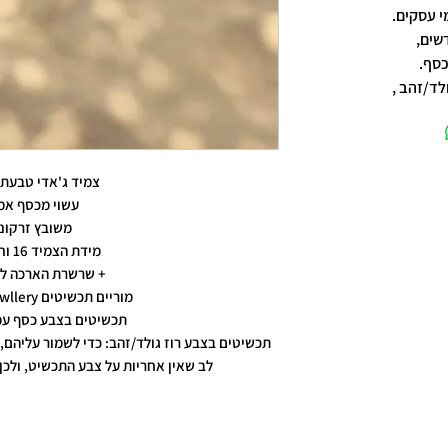
שים,
כסף.
לד/זהב ,
צמיד ג'אדי טבעת 
עשוי מכסף אמ
משובץ זרקונ
מידת הצמיד 16 וחצי ס"מ
+ שרשרת הארכה ל 20 ס"מ
מוריים תכשיטים moriyam jewllery
תכשיטים בצבע כסף עמ
תכשיטים בצבע רוז גולד/זהב: כדי לשמור עליהם, 
לב שאין אחריות על צבע התכשיט, ולכן 