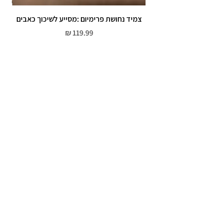
צמיד נחושת פרימיום :מסייע לשיכוך כאבים
מחיר
שירות לקוחות
052-559-7176
moriyaharari@gmail.com
מדריך מידות