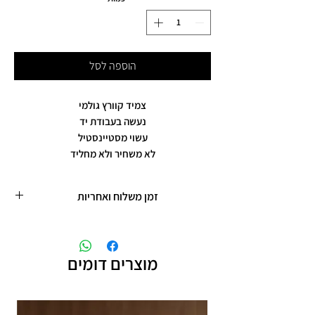
הוספה לסל
צמיד קוורץ גולמי
נעשה בעבודת יד
עשוי מסטיינסטיל
לא משחיר ולא מחליד
זמן משלוח ואחריות
זמן משלוח עד 5 ימי עסקים
תכשיטים בציפוי רוזגולד/זהב ,עיצוב אישי,
חריטות אישיות.
מוצרים דומים
תוספת זמן הכנה של 4 ימי עסקים.
אחריות: לשלושה חודשים,
שיבוץ אבנים ,וצבע כסף.