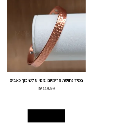
אין אחריות על צבע רוזגולד/זהב ,
צמיד נחושת פרימיום :מסייע לשיכוך כאבים
מחיר