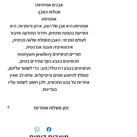
אבנים אמיתיות!
סגולות האבן:
אמטיסט
אמטיסט היא אבן של רוגע, איזון ורוחניות. היא
מסייעת בהפגת מתחים, חידוד התודעה וחיבור
לעולם הפנימי. האבן מסמלת שלווה פנימית,
אינטואיציה והגנה אנרגטית.
מוריים תכשיטים moriyam jewllery
תכשיטים בצבע כסף עמידים במים,
תכשיטים בצבע רוז גולד/זהב: כדי לשמור עליהם,
מומלץ להימנע ממים וכימיקלים. שימו לב שאין
אחריות על צבע התכשיט, ולכן חשוב לשמור עליו
בעדינות.
זמן משלוח ואחריות
זמן משלוח עד 5 ימי עסקים
תכשיטים בציפוי רוזגולד/זהב ,עיצוב אישי,
חריטות אישיות.
מוצרים דומים