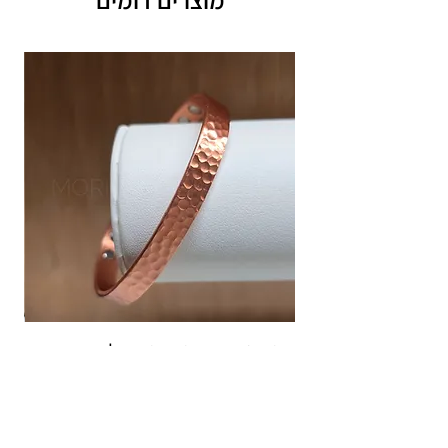
תוספת זמן הכנה של 4 ימי עסקים.
אחריות: לשלושה חודשים,
שיבוץ אבנים ,וצבע כסף.
אין אחריות על צבע רוזגולד/זהב ,
צמיד נחושת פרימיום :מסייע לשיכוך כאבים
מחיר