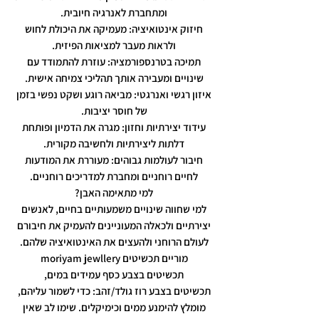
ומתחברת לאנרגיה חיובית.
חיזוק אינטואיציה: מעמיקה את היכולת לחוש
ולראות מעבר למציאות הפיזית.
תמיכה בטרנספורמציה: עוזרת להתמודד עם
שינויים ומעבירה אותך תהליכי צמיחה אישית.
איזון רגשי ואנרגטי: מביאה רוגע ושקט נפשי בזמן
של חוסר יציבות.
עידוד יצירתיות וחזון: מגרה את הדמיון ופותחת
דלתות ליצירתיות ולחשיבה מקורית.
חיבור לעולמות גבוהים: מעוררת את המודעות
לחיים רוחניים ומחברת למדריכים רוחניים.
למי מתאימה האבן?
למי שחווה שינויים משמעותיים בחיים, לאנשים
יצירתיים ולכאלה המעוניינים להעמיק את חיבורם
לעולם הרוחני ולהעצים את האינטואיציה שלהם.
מוריים תכשיטים moriyam jewllery
תכשיטים בצבע כסף עמידים במים,
תכשיטים בצבע רוז גולד/זהב: כדי לשמור עליהם,
מומלץ להימנע ממים וכימיקלים. שימו לב שאין