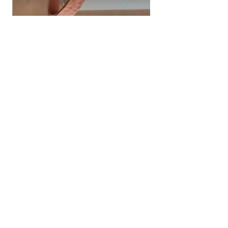
צמיד נחושת פרימיום :מסייע לשיכוך כאבים
מחיר
שירות לקוחות
052-559-7176
moriyaharari@gmail.com