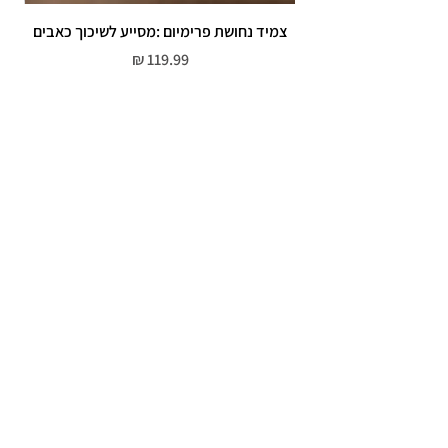
צמיד נחושת פרימיום :מסייע לשיכוך כאבים
מחיר
שירות לקוחות
052-559-7176
moriyaharari@gmail.com
מדריך מידות
מדיניות פרטיות