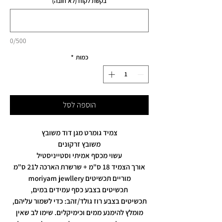
בקשת לקוח (לא חובה)
0/500
כמות
*
הוספה לסל
צמיד גומרט מגן דוד משובץ
משובץ זרקונים
עשוי מכסף אמיתי וסטייניסטיל
אורך הצמיד 18 ס"מ + שרשרת הארכה ל21 ס"מ
מוריים תכשיטים moriyam jewllery
תכשיטים בצבע כסף עמידים במים,
תכשיטים בצבע רוז גולד/זהב: כדי לשמור עליהם,
מומלץ להימנע ממים וכימיקלים. שימו לב שאין