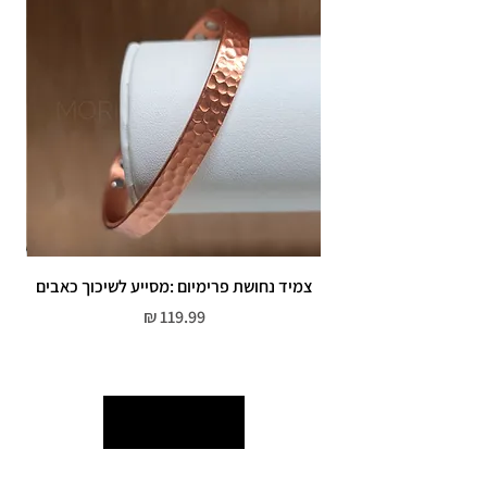
אין אחריות על צבע רוזגולד/זהב ,
צמיד נחושת פרימיום :מסייע לשיכוך כאבים
מחיר