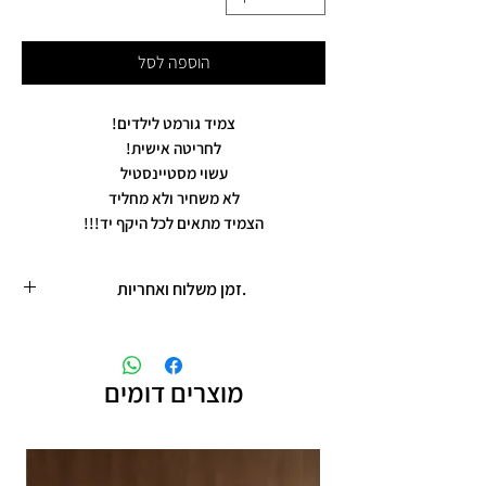
הוספה לסל
צמיד גורמט לילדים!
לחריטה אישית!
עשוי מסטיינסטיל
לא משחיר ולא מחליד
הצמיד מתאים לכל היקף יד!!!
.זמן משלוח ואחריות
זמן משלוח עד 5 ימי עסקים
תכשיטים בציפוי רוזגולד/זהב ,עיצוב אישי,
חריטות אישיות.
מוצרים דומים
תוספת זמן הכנה של 4 ימי עסקים.
אחריות: לשלושה חודשים,
שיבוץ אבנים ,וצבע כסף.