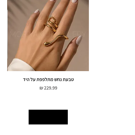
אין אחריות על צבע רוזגולד/זהב ,
טבעת נחש מתלפפת על היד
צמי
מחיר