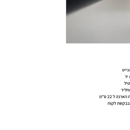
נייט
יד
טיל
חליד
 בבקשת לקוח