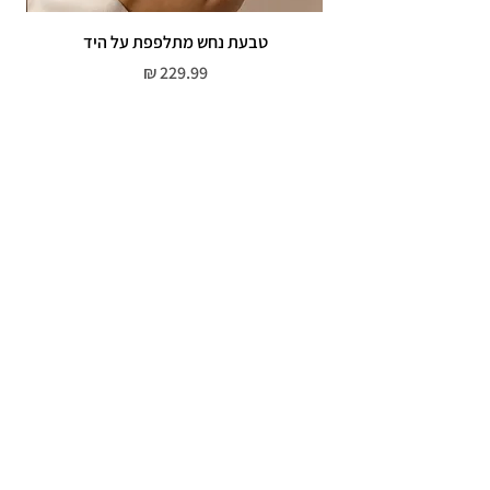
טבעת נחש מתלפפת על היד
צמי
מחיר
שירות לקוחות
052-559-7176
moriyaharari@gmail.com
מדריך מידות