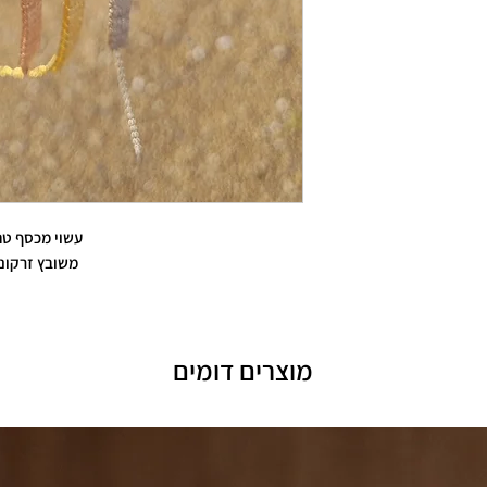
עשוי מכסף טה
משובץ זרקונ
מוצרים דומים