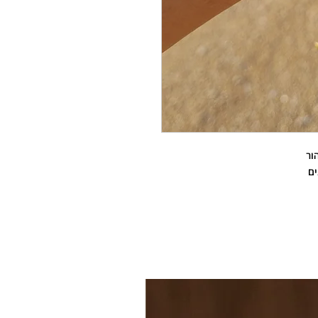
ור
ים