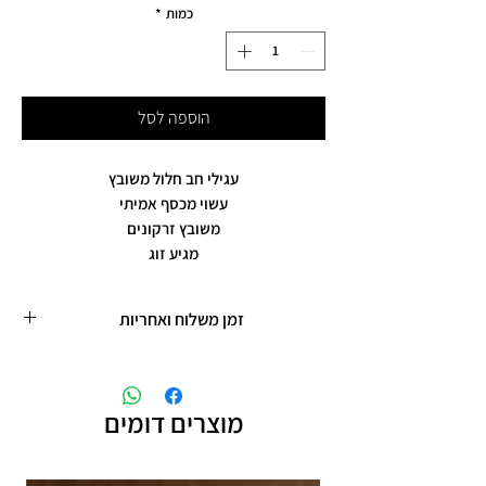
כמות
*
הוספה לסל
עגילי חב חלול משובץ
עשוי מכסף אמיתי
משובץ זרקונים
מגיע זוג
זמן משלוח ואחריות
זמן משלוח עד 5 ימי עסקים
תכשיטים בציפוי רוזגולד/זהב ,עיצוב אישי,
חריטות אישיות.
מוצרים דומים
תוספת זמן הכנה של 4 ימי עסקים.
אחריות: לשלושה חודשים,