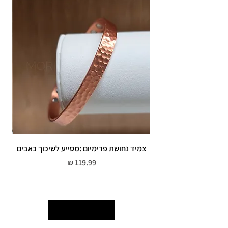
שיבוץ אבנים ,וצבע כסף.
אין אחריות על צבע רוזגולד/זהב ,
צמיד נחושת פרימיום :מסייע לשיכוך כאבים
מחיר