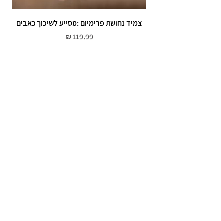
צמיד נחושת פרימיום :מסייע לשיכוך כאבים
מחיר
שירות לקוחות
052-559-7176
moriyaharari@gmail.com
מדריך מידות