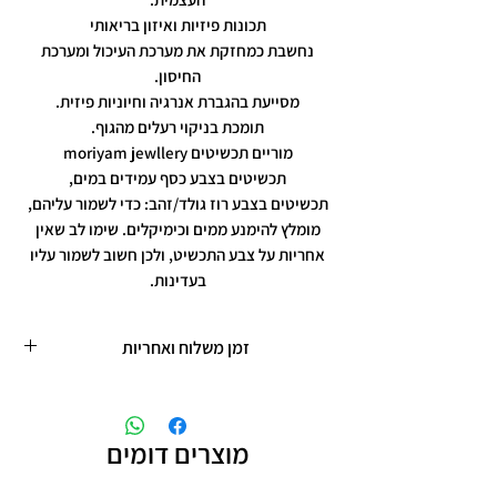
תכונות פיזיות ואיזון בריאותי
נחשבת כמחזקת את מערכת העיכול ומערכת
החיסון.
מסייעת בהגברת אנרגיה וחיוניות פיזית.
תומכת בניקוי רעלים מהגוף.
מוריים תכשיטים moriyam jewllery
תכשיטים בצבע כסף עמידים במים,
תכשיטים בצבע רוז גולד/זהב: כדי לשמור עליהם,
מומלץ להימנע ממים וכימיקלים. שימו לב שאין
אחריות על צבע התכשיט, ולכן חשוב לשמור עליו
בעדינות.
זמן משלוח ואחריות
זמן משלוח עד 5 ימי עסקים
תכשיטים בציפוי רוזגולד/זהב ,עיצוב אישי,
חריטות אישיות.
מוצרים דומים
תוספת זמן הכנה של 4 ימי עסקים.
אחריות: לשלושה חודשים,