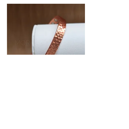
שיבוץ אבנים ,וצבע כסף.
אין אחריות על צבע רוזגולד/זהב ,
צמיד נחושת פרימיום :מסייע לשיכוך כאבים
מחיר