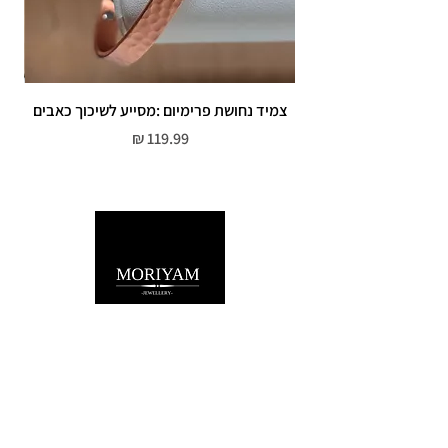
צמיד נחושת פרימיום :מסייע לשיכוך כאבים
מחיר
שירות לקוחות
052-559-7176
moriyaharari@gmail.com