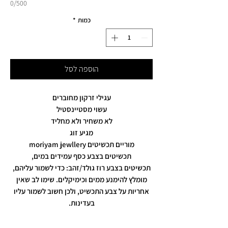
0/500
כמות
*
הוספה לסל
עגילי זרקון מחוברים
עשוי מסטיינסטיל
לא משחיר ולא מחליד
מגיע זוג
מוריים תכשיטים moriyam jewllery
תכשיטים בצבע כסף עמידים במים,
תכשיטים בצבע רוז גולד/זהב: כדי לשמור עליהם,
מומלץ להימנע ממים וכימיקלים. שימו לב שאין
אחריות על צבע התכשיט, ולכן חשוב לשמור עליו
בעדינות.