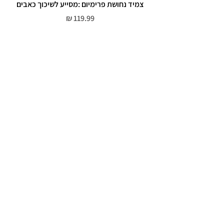
צמיד נחושת פרימיום :מסייע לשיכוך כאבים
מחיר
שירות לקוחות
052-559-7176
moriyaharari@gmail.com
מדריך מידות
מדיניות פרטיות