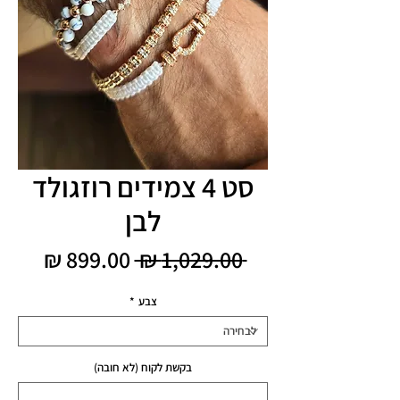
סט 4 צמידים רוזגולד
לבן
מחיר
מחיר
 ‏1,029.00 ‏₪ 
רגיל
מבצע
צבע
*
בקשת לקוח (לא חובה)