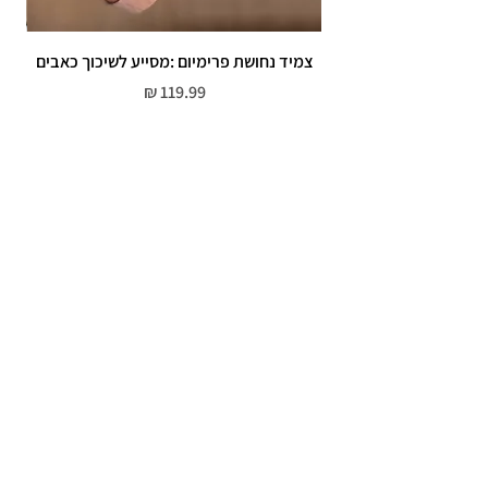
צמיד נחושת פרימיום :מסייע לשיכוך כאבים
מחיר
שירות לקוחות
052-559-7176
moriyaharari@gmail.com
מדריך מידות