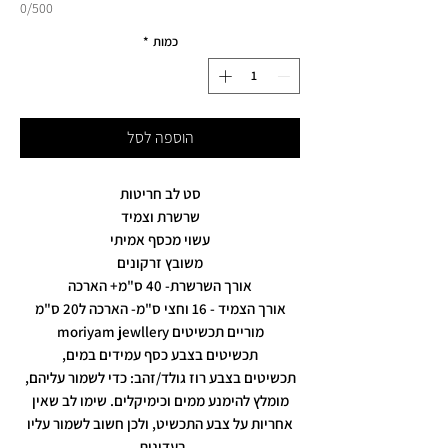
0/500
כמות
*
הוספה לסל
סט לב חריטות
שרשרת וצמיד
עשוי מכסף אמיתי
משובץ זרקונים
אורך השרשרת- 40 ס"מ+ הארכה
אורך הצמיד - 16 וחצי ס"מ- הארכה ל20 ס"מ
מוריים תכשיטים moriyam jewllery
תכשיטים בצבע כסף עמידים במים,
תכשיטים בצבע רוז גולד/זהב: כדי לשמור עליהם,
מומלץ להימנע ממים וכימיקלים. שימו לב שאין
אחריות על צבע התכשיט, ולכן חשוב לשמור עליו
בעדינות.