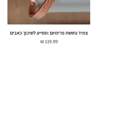
צמיד נחושת פרימיום :מסייע לשיכוך כאבים
מחיר
שירות לקוחות
052-559-7176
moriyaharari@gmail.com