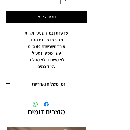
הוספה לסל
שרשרת וצמיד טניס יוקרתי
מגיע שרשרת +צמיד
אורך השרשרת 60 ס"מ
עשוי מסטיינסטיל
לא משחיר ולא מחליד
עמיד במים
זמן משלוח ואחריות
זמן משלוח עד 5 ימי עסקים
תכשיטים בציפוי רוזגולד/זהב ,עיצוב אישי,
חריטות אישיות.
מוצרים דומים
תוספת זמן הכנה של 4 ימי עסקים.
אחריות: לשלושה חודשים,
שיבוץ אבנים ,וצבע כסף.