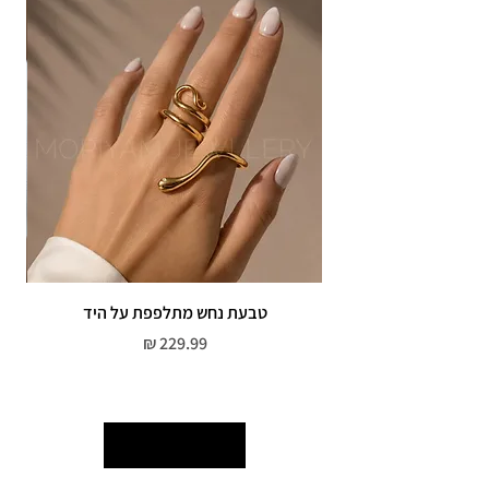
אין אחריות על צבע רוזגולד/זהב ,
טבעת נחש מתלפפת על היד
צמי
מחיר