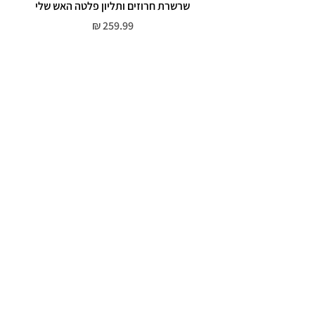
שרשרת חרוזים ותליון פלטה האש שלי
מחיר
שירות לקוחות
052-559-7176
moriyaharari@gmail.com
מדריך מידות
מדיניות פרטיות