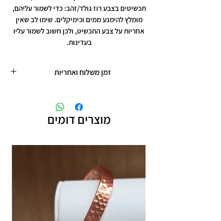
תכשיטים בצבע רוז גולד/זהב: כדי לשמור עליהם,
מומלץ להימנע ממים וכימיקלים. שימו לב שאין
אחריות על צבע התכשיט, ולכן חשוב לשמור עליו
בעדינות.
זמן משלוח ואחריות
זמן משלוח עד 5 ימי עסקים
תכשיטים בציפוי רוזגולד/זהב ,עיצוב אישי,
חריטות אישיות.
מוצרים דומים
תוספת זמן הכנה של 4 ימי עסקים.
אחריות: לשלושה חודשים,
שיבוץ אבנים ,וצבע כסף.
אין אחריות על צבע רוזגולד/זהב ,