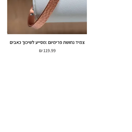
צמיד נחושת פרימיום :מסייע לשיכוך כאבים
מחיר
שירות לקוחות
052-559-7176
moriyaharari@gmail.com